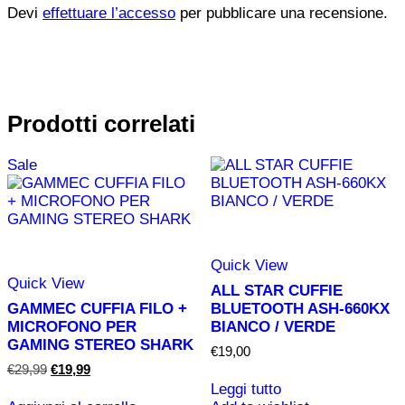
Devi
effettuare l’accesso
per pubblicare una recensione.
Prodotti correlati
Sale
Quick View
Quick View
ALL STAR CUFFIE
GAMMEC CUFFIA FILO +
BLUETOOTH ASH-660KX
MICROFONO PER
BIANCO / VERDE
GAMING STEREO SHARK
€
19,00
Il
Il
€
29,99
€
19,99
prezzo
prezzo
Leggi tutto
originale
attuale