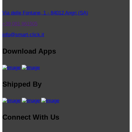
Via delle Fontane, 1 - 84012 Angri (SA)
+39 081 961505
info@smart-click.it
Download Apps
Shipped By
Connect With Us