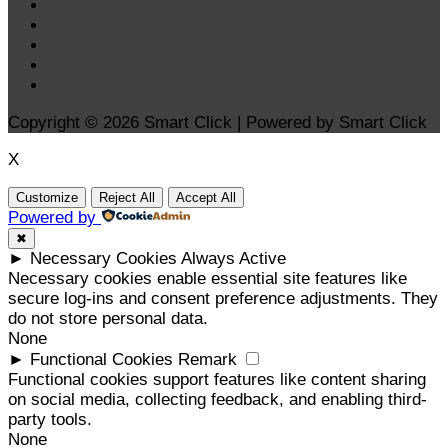
Copyright © 2026 Smart Click | Powered by Smart Click
X
Customize
Reject All
Accept All
Powered by
✖
►
Necessary Cookies
Always Active
Necessary cookies enable essential site features like
secure log-ins and consent preference adjustments. They
do not store personal data.
None
►
Functional Cookies
Remark
Functional cookies support features like content sharing
on social media, collecting feedback, and enabling third-
party tools.
None