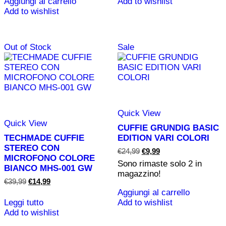
Aggiungi al carrello
Add to wishlist
era:
è:
Add to wishlist
€29,99.
€19,99.
Out of Stock
Sale
Quick View
Quick View
CUFFIE GRUNDIG BASIC
TECHMADE CUFFIE
EDITION VARI COLORI
STEREO CON
Il
Il
€
24,99
€
9,99
MICROFONO COLORE
prezzo
prezzo
Sono rimaste solo
2
in
originale
attuale
BIANCO MHS-001 GW
magazzino!
era:
è:
Il
Il
€
39,99
€
14,99
€24,99.
€9,99.
prezzo
prezzo
Aggiungi al carrello
originale
attuale
Leggi tutto
Add to wishlist
era:
è:
Add to wishlist
€39,99.
€14,99.