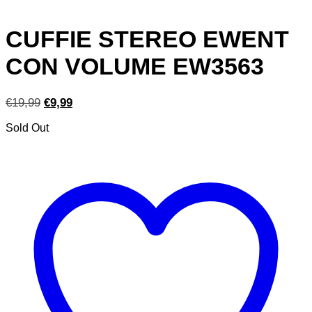
CUFFIE STEREO EWENT
CON VOLUME EW3563
Il
Il
€
19,99
€
9,99
prezzo
prezzo
Sold Out
originale
attuale
era:
è:
€19,99.
€9,99.