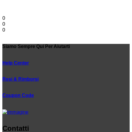
0
0
0
Siamo Sempre Qui Per Aiutarti
Help Center
Resi & Rimborsi
Coupon Code
Contatti