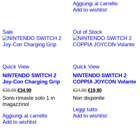
Aggiungi al carrello
Add to wishlist
Sale
Out of Stock
Quick View
Quick View
NINTENDO SWITCH 2
NINTENDO SWITCH 2
Joy-Con Charging Grip
COPPIA JOYCON Volante
Il
Il
Il
Il
€
39,99
€
34,99
€
24,90
€
19,90
prezzo
prezzo
prezzo
prezzo
Sono rimaste solo
1
in
Non disponile
originale
attuale
originale
attuale
magazzino!
era:
è:
era:
è:
Leggi tutto
€39,99.
€34,99.
€24,90.
€19,90.
Aggiungi al carrello
Add to wishlist
Add to wishlist