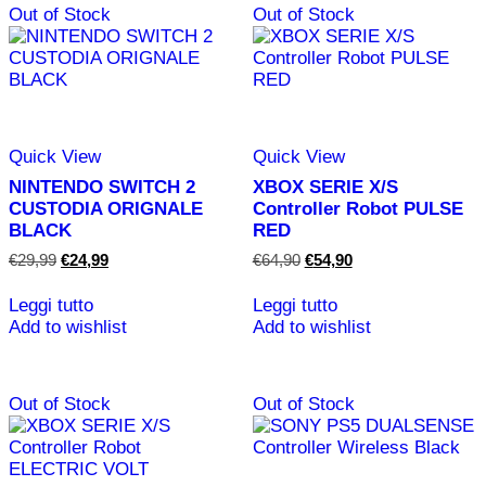
Out of Stock
Out of Stock
Quick View
Quick View
NINTENDO SWITCH 2
XBOX SERIE X/S
CUSTODIA ORIGNALE
Controller Robot PULSE
BLACK
RED
Il
Il
Il
Il
€
29,99
€
24,99
€
64,90
€
54,90
prezzo
prezzo
prezzo
prezzo
originale
attuale
originale
attuale
Leggi tutto
Leggi tutto
era:
è:
era:
è:
Add to wishlist
Add to wishlist
€29,99.
€24,99.
€64,90.
€54,90.
Out of Stock
Out of Stock