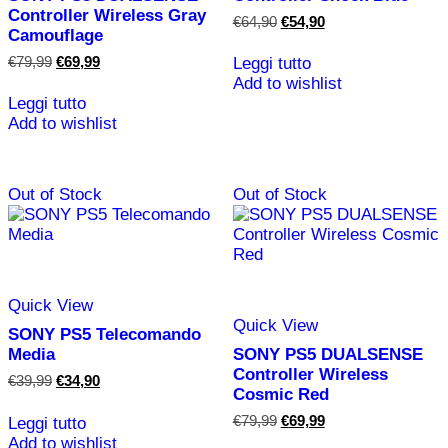
Controller Wireless Gray
Il
Il
€
64,90
€
54,90
Camouflage
prezzo
prezzo
originale
attuale
Il
Il
€
79,99
€
69,99
Leggi tutto
era:
è:
prezzo
prezzo
Add to wishlist
€64,90.
€54,90.
originale
attuale
Leggi tutto
era:
è:
Add to wishlist
€79,99.
€69,99.
Out of Stock
Out of Stock
Quick View
Quick View
SONY PS5 Telecomando
Media
SONY PS5 DUALSENSE
Controller Wireless
Il
Il
€
39,99
€
34,90
Cosmic Red
prezzo
prezzo
originale
attuale
Il
Il
€
79,99
€
69,99
Leggi tutto
era:
è:
prezzo
prezzo
Add to wishlist
€39,99.
€34,90.