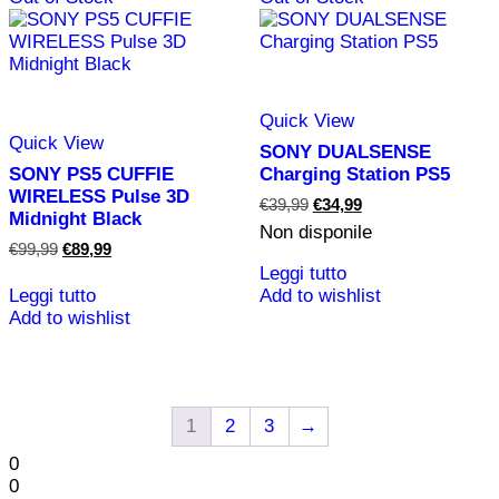
Quick View
Quick View
SONY DUALSENSE
SONY PS5 CUFFIE
Charging Station PS5
WIRELESS Pulse 3D
Il
Il
€
39,99
€
34,99
Midnight Black
prezzo
prezzo
Non disponile
originale
attuale
Il
Il
€
99,99
€
89,99
era:
è:
prezzo
prezzo
Leggi tutto
€39,99.
€34,99.
originale
attuale
Leggi tutto
Add to wishlist
era:
è:
Add to wishlist
€99,99.
€89,99.
1
2
3
→
0
0