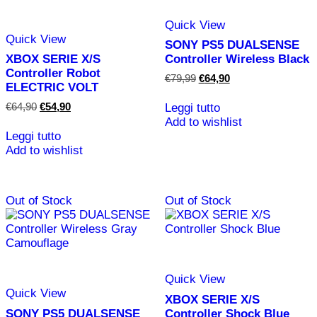
Quick View
Quick View
SONY PS5 DUALSENSE
XBOX SERIE X/S
Controller Wireless Black
Controller Robot
Il
Il
€
79,99
€
64,90
ELECTRIC VOLT
prezzo
prezzo
originale
attuale
Il
Il
€
64,90
€
54,90
Leggi tutto
era:
è:
prezzo
prezzo
Add to wishlist
€79,99.
€64,90.
originale
attuale
Leggi tutto
era:
è:
Add to wishlist
€64,90.
€54,90.
Out of Stock
Out of Stock
Quick View
Quick View
XBOX SERIE X/S
SONY PS5 DUALSENSE
Controller Shock Blue