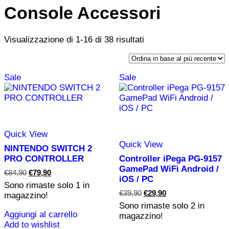
Console Accessori
Ordina
Vista
Vista
Visualizzazione di 1-16 di 38 risultati
in
griglia
elenco
base
al
Sale
Sale
più
recente
Quick View
Quick View
NINTENDO SWITCH 2
PRO CONTROLLER
Controller iPega PG-9157
GamePad WiFi Android /
Il
Il
€
84,90
€
79,90
iOS / PC
prezzo
prezzo
Sono rimaste solo
1
in
originale
attuale
Il
Il
€
39,90
€
29,90
magazzino!
era:
è:
prezzo
prezzo
€84,90.
€79,90.
Sono rimaste solo
2
in
originale
attuale
Aggiungi al carrello
magazzino!
era:
è:
Add to wishlist
€39,90.
€29,90.