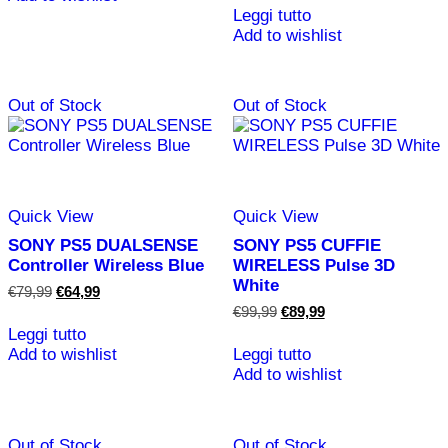
originale
attuale
Leggi tutto
era:
è:
Add to wishlist
€79,99.
€69,99.
Out of Stock
Out of Stock
Quick View
Quick View
SONY PS5 DUALSENSE
SONY PS5 CUFFIE
Controller Wireless Blue
WIRELESS Pulse 3D
White
Il
Il
€
79,99
€
64,99
prezzo
prezzo
Il
Il
€
99,99
€
89,99
originale
attuale
prezzo
prezzo
Leggi tutto
era:
è:
originale
attuale
Add to wishlist
Leggi tutto
€79,99.
€64,99.
era:
è:
Add to wishlist
€99,99.
€89,99.
Out of Stock
Out of Stock