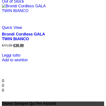
Out of Stock
Quick View
Brondi Cordless GALA
TWIN BIANCO
Il
Il
€
44,99
€
39,99
prezzo
prezzo
originale
attuale
Leggi tutto
era:
è:
Add to wishlist
€44,99.
€39,99.
0
0
0
Siamo Sempre Qui Per Aiutarti