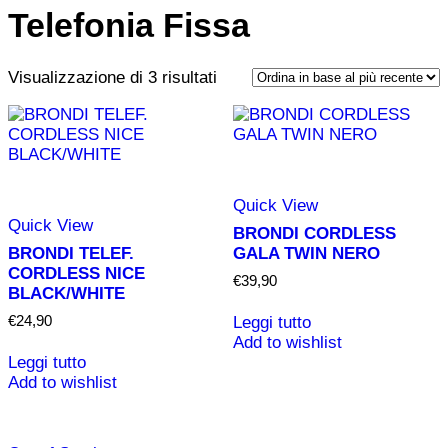
Telefonia Fissa
Ordina
Vista
Vista
Visualizzazione di 3 risultati
in
griglia
elenco
base
al
più
recente
Quick View
Quick View
BRONDI CORDLESS
BRONDI TELEF.
GALA TWIN NERO
CORDLESS NICE
€
39,90
BLACK/WHITE
€
24,90
Leggi tutto
Add to wishlist
Leggi tutto
Add to wishlist