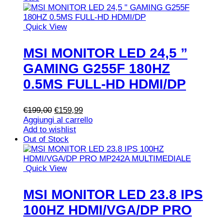
€229,00.
€179,90.
Quick View
MSI MONITOR LED 24,5 ”
GAMING G255F 180HZ
0.5MS FULL-HD HDMI/DP
Il
Il
€
199,00
€
159,99
prezzo
prezzo
Aggiungi al carrello
originale
attuale
Add to wishlist
era:
è:
Out of Stock
€199,00.
€159,99.
Quick View
MSI MONITOR LED 23.8 IPS
100HZ HDMI/VGA/DP PRO