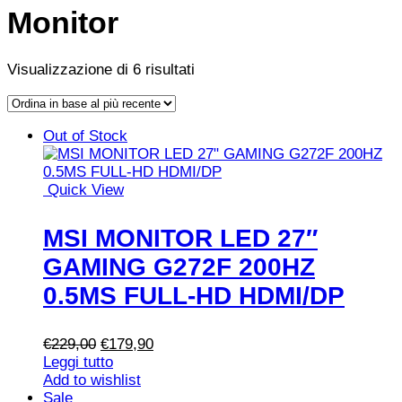
Monitor
Ordina
Visualizzazione di 6 risultati
in
Vista
Vista
base
griglia
elenco
al
Out of Stock
più
recente
Quick View
MSI MONITOR LED 27″
GAMING G272F 200HZ
0.5MS FULL-HD HDMI/DP
Il
Il
€
229,00
€
179,90
prezzo
prezzo
Leggi tutto
originale
attuale
Add to wishlist
era:
è:
Sale