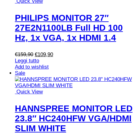
Quick View
PHILIPS MONITOR 27″
27E2N1100LB Full HD 100
Hz, 1x VGA, 1x HDMI 1.4
Il
Il
€
159,90
€
109,90
prezzo
prezzo
Leggi tutto
originale
attuale
Add to wishlist
era:
è:
Sale
€159,90.
€109,90.
Quick View
HANNSPREE MONITOR LED
23.8″ HC240HFW VGA/HDMI
SLIM WHITE