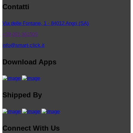
Contatti
Via delle Fontane, 1 - 84012 Angri (SA)
+39 081 961505
info@smart-click.it
Download Apps
Shipped By
Connect With Us