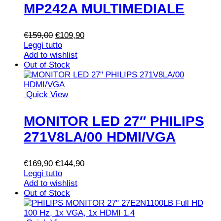
MP242A MULTIMEDIALE
Il
Il
€
159,00
€
109,90
prezzo
prezzo
Leggi tutto
originale
attuale
Add to wishlist
era:
è:
Out of Stock
€159,00.
€109,90.
Quick View
MONITOR LED 27″ PHILIPS
271V8LA/00 HDMI/VGA
Il
Il
€
169,90
€
144,90
prezzo
prezzo
Leggi tutto
originale
attuale
Add to wishlist
era:
è:
Out of Stock
€169,90.
€144,90.