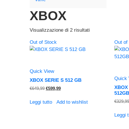
XBOX
Ordina
Vista
Vista
Visualizzazione di 2 risultati
in
griglia
elenco
Out of Stock
Out of
base
al
più
recente
Quick View
Quick
XBOX SERIE S 512 GB
XBOX 
Il
Il
€
649,99
€
599,99
512G
prezzo
prezzo
originale
attuale
€
329,9
Leggi tutto
Add to wishlist
era:
è:
€649,99.
€599,99.
Leggi t