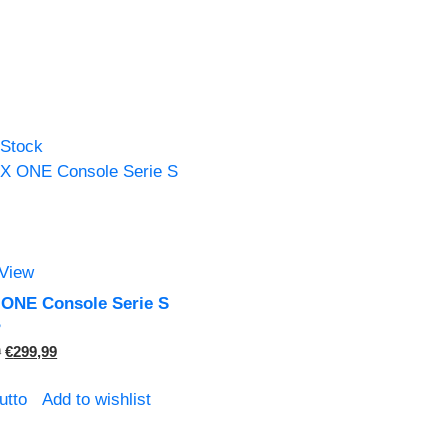
 Stock
 View
ONE Console Serie S
B
Il
Il
9
€
299,99
prezzo
prezzo
originale
attuale
utto
Add to wishlist
era:
è:
€329,99.
€299,99.