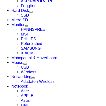
ASPIRAPOLVERE
Friggitrici
Hard Disk
SSD
Micro SD
Monitor
HANNSPREE
MSI
PHILIPS
Refurbished
SAMSUNG
XIAOMI
Monopattini & Hoverboard
Mouse
USB
Wireless
Networking
Adattatori Wireless
Notebook
Acer
APPLE
Asus
Dell