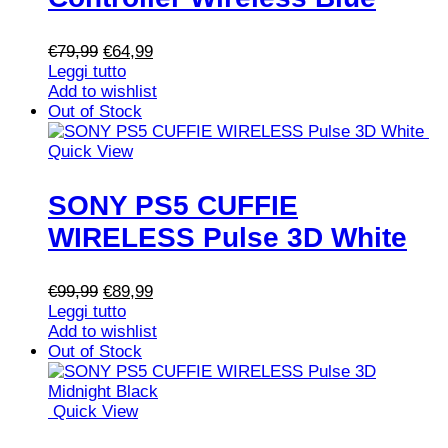
Il
Il
€
79,99
€
64,99
prezzo
prezzo
Leggi tutto
originale
attuale
Add to wishlist
era:
è:
Out of Stock
€79,99.
€64,99.
Quick View
SONY PS5 CUFFIE
WIRELESS Pulse 3D White
Il
Il
€
99,99
€
89,99
prezzo
prezzo
Leggi tutto
originale
attuale
Add to wishlist
era:
è:
Out of Stock
€99,99.
€89,99.
Quick View