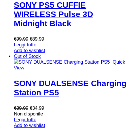
SONY PS5 CUFFIE
WIRELESS Pulse 3D
Midnight Black
Il
Il
€
99,99
€
89,99
prezzo
prezzo
Leggi tutto
originale
attuale
Add to wishlist
era:
è:
Out of Stock
€99,99.
€89,99.
Quick
View
SONY DUALSENSE Charging
Station PS5
Il
Il
€
39,99
€
34,99
prezzo
prezzo
Non disponile
originale
attuale
Leggi tutto
era:
è:
Add to wishlist