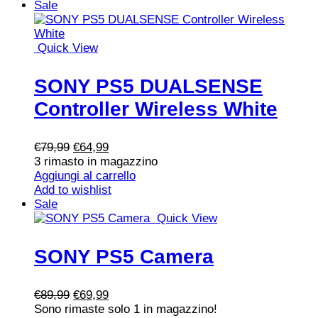
€39,99.
€34,99.
Sale
Quick View
SONY PS5 DUALSENSE
Controller Wireless White
Il
Il
€
79,99
€
64,99
prezzo
prezzo
3
rimasto in magazzino
originale
attuale
Aggiungi al carrello
era:
è:
Add to wishlist
€79,99.
€64,99.
Sale
Quick View
SONY PS5 Camera
Il
Il
€
89,99
€
69,99
prezzo
prezzo
Sono rimaste solo
1
in magazzino!