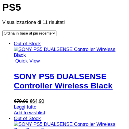
PS5
Ordina
Visualizzazione di 11 risultati
in
Vista
Vista
base
griglia
elenco
al
Out of Stock
più
recente
Quick View
SONY PS5 DUALSENSE
Controller Wireless Black
Il
Il
€
79,99
€
64,90
prezzo
prezzo
Leggi tutto
originale
attuale
Add to wishlist
era:
è:
Out of Stock
€79,99.
€64,90.