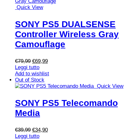
Quick View
SONY PS5 DUALSENSE
Controller Wireless Gray
Camouflage
Il
Il
€
79,99
€
69,99
prezzo
prezzo
Leggi tutto
originale
attuale
Add to wishlist
era:
è:
Out of Stock
€79,99.
€69,99.
Quick View
SONY PS5 Telecomando
Media
Il
Il
€
39,99
€
34,90
prezzo
prezzo
Leggi tutto