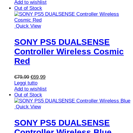
originale
attuale
Add to wishlist
era:
è:
Out of Stock
€39,99.
€34,90.
Quick View
SONY PS5 DUALSENSE
Controller Wireless Cosmic
Red
Il
Il
€
79,99
€
69,99
prezzo
prezzo
Leggi tutto
originale
attuale
Add to wishlist
era:
è:
Out of Stock
€79,99.
€69,99.
Quick View
SONY PS5 DUALSENSE
Controller Wireless Blue