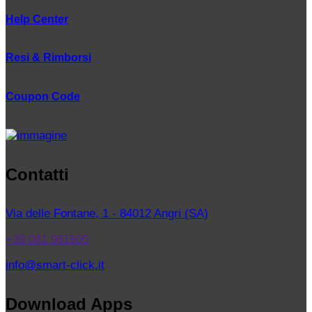
Help Center
Resi & Rimborsi
Coupon Code
Contatti
Via delle Fontane, 1 - 84012 Angri (SA)
+39 081 961505
info@smart-click.it
Download Apps