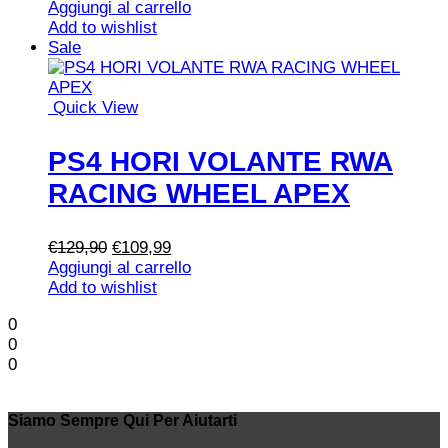
originale
attuale
Aggiungi al carrello
era:
è:
Add to wishlist
€89,99.
€69,99.
Sale
Quick View
PS4 HORI VOLANTE RWA
RACING WHEEL APEX
Il
Il
€
129,90
€
109,99
prezzo
prezzo
Aggiungi al carrello
originale
attuale
Add to wishlist
era:
è:
0
€129,90.
€109,99.
0
0
Siamo Sempre Qui Per Aiutarti