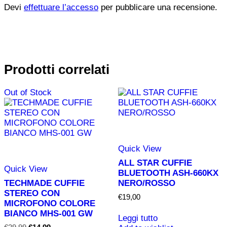
Devi
effettuare l’accesso
per pubblicare una recensione.
Prodotti correlati
Out of Stock
Quick View
ALL STAR CUFFIE
Quick View
BLUETOOTH ASH-660KX
TECHMADE CUFFIE
NERO/ROSSO
STEREO CON
€
19,00
MICROFONO COLORE
BIANCO MHS-001 GW
Leggi tutto
Il
Il