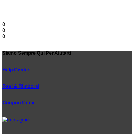
0
0
0
Siamo Sempre Qui Per Aiutarti
Help Center
Resi & Rimborsi
Coupon Code