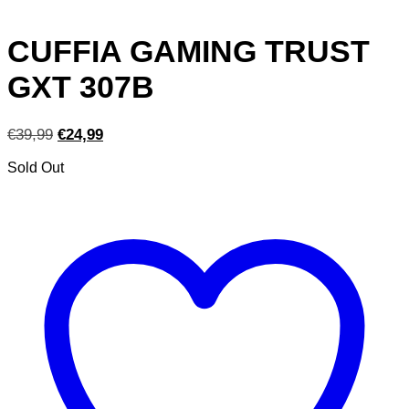
CUFFIA GAMING TRUST
GXT 307B
Il
Il
€
39,99
€
24,99
prezzo
prezzo
Sold Out
originale
attuale
era:
è:
€39,99.
€24,99.