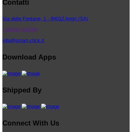
Contatti
Via delle Fontane, 1 - 84012 Angri (SA)
+39 081 961505
info@smart-click.it
Download Apps
Shipped By
Connect With Us