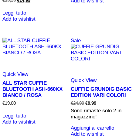
€
39,99
€
14,99
Add to wishlist
prezzo
prezzo
originale
attuale
Leggi tutto
era:
è:
Add to wishlist
€39,99.
€14,99.
Sale
Quick View
Quick View
ALL STAR CUFFIE
BLUETOOTH ASH-660KX
CUFFIE GRUNDIG BASIC
BIANCO / ROSA
EDITION VARI COLORI
Il
Il
€
19,00
€
24,99
€
9,99
prezzo
prezzo
Sono rimaste solo
2
in
originale
attuale
Leggi tutto
magazzino!
era:
è:
Add to wishlist
€24,99.
€9,99.
Aggiungi al carrello
Add to wishlist