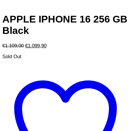
APPLE IPHONE 16 256 GB
Black
Il
Il
€
1.109,00
€
1.099,90
prezzo
prezzo
Sold Out
originale
attuale
era:
è:
€1.109,00.
€1.099,90.