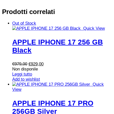
Prodotti correlati
Out of Stock
Quick View
APPLE IPHONE 17 256 GB
Black
Il
Il
€
979,00
€
929,00
prezzo
prezzo
Non disponile
originale
attuale
Leggi tutto
era:
è:
Add to wishlist
€979,00.
€929,00.
Quick
View
APPLE IPHONE 17 PRO
256GB Silver