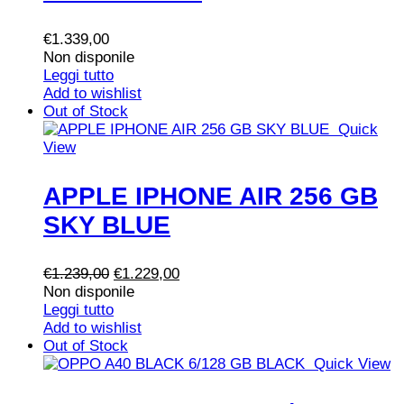
€
1.339,00
Non disponile
Leggi tutto
Add to wishlist
Out of Stock
Quick
View
APPLE IPHONE AIR 256 GB
SKY BLUE
Il
Il
€
1.239,00
€
1.229,00
prezzo
prezzo
Non disponile
originale
attuale
Leggi tutto
era:
è:
Add to wishlist
€1.239,00.
€1.229,00.
Out of Stock
Quick View