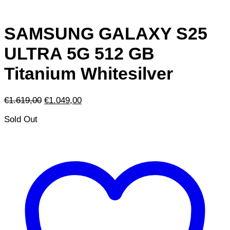
SAMSUNG GALAXY S25
ULTRA 5G 512 GB
Titanium Whitesilver
Il
Il
€
1.619,00
€
1.049,00
prezzo
prezzo
Sold Out
originale
attuale
era:
è:
€1.619,00.
€1.049,00.