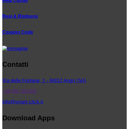
Help Center
Resi & Rimborsi
Coupon Code
Contatti
Via delle Fontane, 1 - 84012 Angri (SA)
+39 081 961505
info@smart-click.it
Download Apps