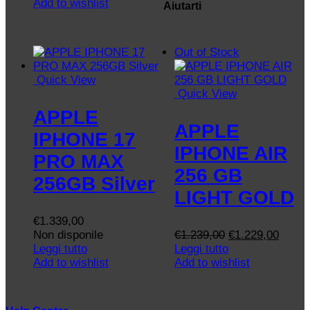
originale
attuale
Add to wishlist
Aiutarti
era:
è:
€1.619,00.
€1.049,00.
Out of Stock
Quick View
Quick View
APPLE
APPLE
IPHONE 17
IPHONE AIR
PRO MAX
256 GB
256GB Silver
LIGHT GOLD
€
1.339,00
Il
Il
Non disponile
€
1.239,00
€
1.229,00
prezzo
prezz
Leggi tutto
Leggi tutto
originale
attual
Add to wishlist
Add to wishlist
era:
è:
€1.239,00.
€1.22