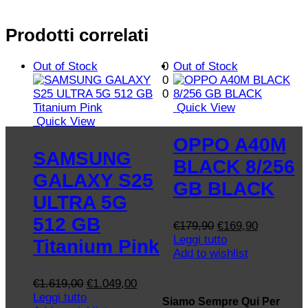
Prodotti correlati
Out of Stock
0
Out of Stock
0
0
Quick View
Quick View
OPPO A40M
SAMSUNG
BLACK 8/256
GALAXY S25
GB BLACK
ULTRA 5G
512 GB
Il
Il
€
179,90
€
169,90
prezzo
prezzo
Leggi tutto
Titanium Pink
originale
attuale
Add to wishlist
era:
è:
€179,90.
€169,90.
Il
Il
€
1.619,00
€
1.049,00
prezzo
prezzo
Leggi tutto
Siamo Sempre Qui Per