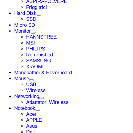
ASPIRAPOLVERE
Friggitrici
Hard Disk
SSD
Micro SD
Monitor
HANNSPREE
MSI
PHILIPS
Refurbished
SAMSUNG
XIAOMI
Monopattini & Hoverboard
Mouse
USB
Wireless
Networking
Adattatori Wireless
Notebook
Acer
APPLE
Asus
Dell