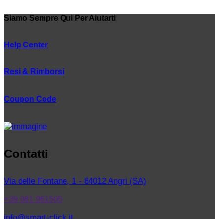
Siamo Sempre Qui Per Aiutarti
Help Center
Resi & Rimborsi
Coupon Code
Contatti
Via delle Fontane, 1 - 84012 Angri (SA)
+39 081 961505
info@smart-click.it